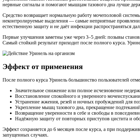
нервные сигналы и помогают мышцам тазового дна лучше держ
Средство возвращает нормальную работу мочеполовой системы,
неконтролируемые выделения — самые неприятные проявления 
естественную защиту и не даёт инфекции распространяться да
Первые улучшения заметны уже через 3–5 дней: позывы становя
Самый стойкий результат приходит после полного курса. Урин
Эффект от применения
После полного курса Уринель большинство пользователей отм
Значительное снижение или полное исчезновение недерж
Восстановление спокойного и уверенного мочеиспускани
Устранение жжения, резей и ночных пробуждений для пох
Укрепление мышц тазового дна, прекращение подтекани
Возвращение уверенности в себе и свободы в повседневн
Надёжную защиту от повторных приступов цистита и об
Эффект сохраняется до 6 месяцев после курса, а при поддерж
запущенных случаях.