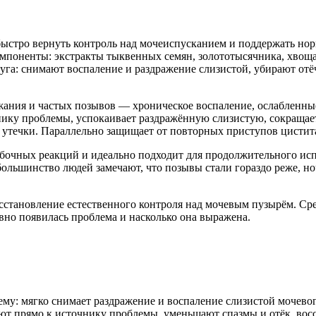
быстро вернуть контроль над мочеиспусканием и поддержать нор
мпоненты: экстракты тыквенных семян, золототысячника, хвоща 
руга: снимают воспаление и раздражение слизистой, убирают от
ания и частых позывов — хроническое воспаление, ослабленные
ику проблемы, успокаивает раздражённую слизистую, сокращает
утечки. Параллельно защищает от повторных приступов цистита
обочных реакций и идеально подходит для продолжительного исп
ольшинство людей замечают, что позывы стали гораздо реже, но
сстановление естественного контроля над мочевым пузырём. Сре
авно появилась проблема и насколько она выражена.
му: мягко снимает раздражение и воспаление слизистой мочевог
ют прямо к источнику проблемы, уменьшают спазмы и отёк, вос