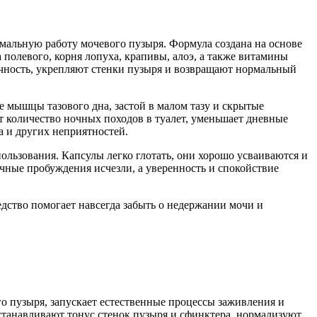
мальную работу мочевого пузыря. Формула создана на основе
полевого, корня лопуха, крапивы, алоэ, а также витамины
ёчность, укрепляют стенки пузыря и возвращают нормальный
 мышцы тазового дна, застой в малом тазу и скрытые
 количество ночных походов в туалет, уменьшает дневные
 и других неприятностей.
ользования. Капсулы легко глотать, они хорошо усваиваются и
чные пробуждения исчезли, а уверенность и спокойствие
дство помогает навсегда забыть о недержании мочи и
о пузыря, запускает естественные процессы заживления и
станавливают тонус стенок пузыря и сфинктера, нормализуют