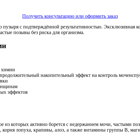
Получить консультацию или оформить заказ
о пузыря с подтверждённой результативностью. Эксклюзивная 
астые позывы без риска для организма.
ми
и химии
 продолжительный накопительный эффект на контроль мочеиспу
овки
женщинам
ных эффектов
е из которых активно борется с недержанием мочи, частыми по
 корня лопуха, крапивы, алоэ, а также витамины группы B, магн