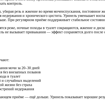
ать контроль.
 убирая резь и жжение во время мочеиспускания, постоянное же
недержания и хронического цистита. Уринель уменьшает воспал
льше. При регулярном приёме поддерживает стабильное состояни
тся реже, ночные походы в туалет сокращаются, жжение и диском
ель не вызывает привыкания — эффект сохраняется долго после 
ечают:
ания мочи за 20–30 дней
я без внезапных позывов
ода в туалет
й и случайных выделений
ой жизни без страха
острений недержания
ивающем приёме — ещё дольше. Уринель показывает хорошие рез