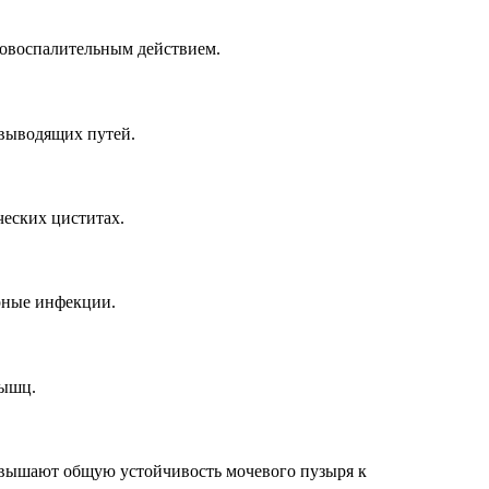
вовоспалительным действием.
евыводящих путей.
еских циститах.
рные инфекции.
мышц.
вышают общую устойчивость мочевого пузыря к