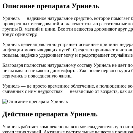
Описание препарата Уринель
Уринель — надёжное натуральное средство, которое помогает 
проверенных исследований и включает только растительные ко
группы B, магний и цинк. Все эти вещества дополняют друг д
тонус сфинктеру.
Уринель целенаправленно устраняет основные причины недерж
инфекции мочевыводящих путей. Средство проникает к источн
позывы, надёжно удерживает мочу и предотвращает случайные 
Благодаря полностью натуральному составу Уринель не даёт п
не вызывают никакого дискомфорта. Уже после первого курса б
вернулись в повседневную жизнь.
Уринель — не просто временное облегчение, а полноценное во
связанных с ним неудобствах — независимо от возраста, как д
Действие препарата Уринель
Уринель работает комплексно на всю мочевыделительную систе
укрепления тканей. Активные растительные вещества проника